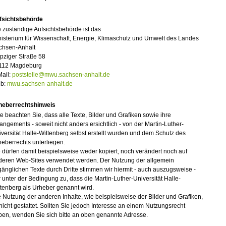
fsichtsbehörde
 zuständige Aufsichtsbehörde ist das
isterium für Wissenschaft, Energie, Klimaschutz und Umwelt des Landes
chsen-Anhalt
pziger Straße 58
112 Magdeburg
Mail:
poststelle@mwu.sachsen-anhalt.de
b:
mwu.sachsen-anhalt.de
heberrechtshinweis
te beachten Sie, dass alle Texte, Bilder und Grafiken sowie ihre
angements - soweit nicht anders ersichtlich - von der Martin-Luther-
versität Halle-Wittenberg selbst erstellt wurden und dem Schutz des
eberrechts unterliegen.
 dürfen damit beispielsweise weder kopiert, noch verändert noch auf
deren Web-Sites verwendet werden. Der Nutzung der allgemein
änglichen Texte durch Dritte stimmen wir hiermit - auch auszugsweise -
 unter der Bedingung zu, dass die Martin-Luther-Universität Halle-
tenberg als Urheber genannt wird.
 Nutzung der anderen Inhalte, wie beispielsweise der Bilder und Grafiken,
 nicht gestattet. Sollten Sie jedoch Interesse an einem Nutzungsrecht
ben, wenden Sie sich bitte an oben genannte Adresse.