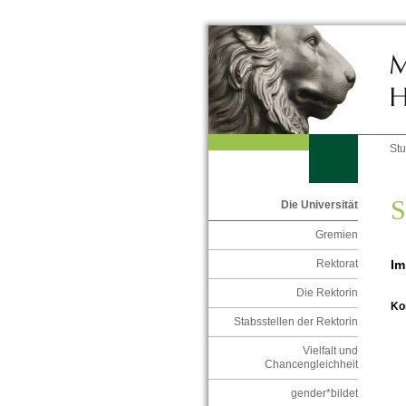
St
S
Die Universität
Gremien
Im
Rektorat
Die Rektorin
Ko
Stabsstellen der Rektorin
Vielfalt und
Chancengleichheit
gender*bildet