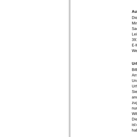
Au
Die
Min
Sa
Lei
39
E-
We
Ur
Bit
Arr
Uni
Urh
Sie
an
zug
nur
Wit
Die
ist
ha