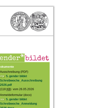
okumente
Ausschreibung (PDF)
5. gender bildet
Schreibwoche_Ausschreibung
2026.pdf
(118
KB
) vom 26.05.2026
Anmeldeformular (docx)
5. gender bildet
Schreibwoche_Anmeldung