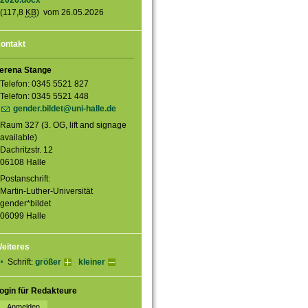
2026.docx
(117,8
KB
) vom 26.05.2026
ontakt
erena Stange
Telefon: 0345 5521 827
Telefon: 0345 5521 448
gender.bildet@uni-halle.de
Raum 327 (3. OG, lift and signage
available)
Dachritzstr. 12
06108 Halle
Postanschrift:
Martin-Luther-Universität
gender*bildet
06099 Halle
eiteres
Schrift:
größer
kleiner
ogin für Redakteure