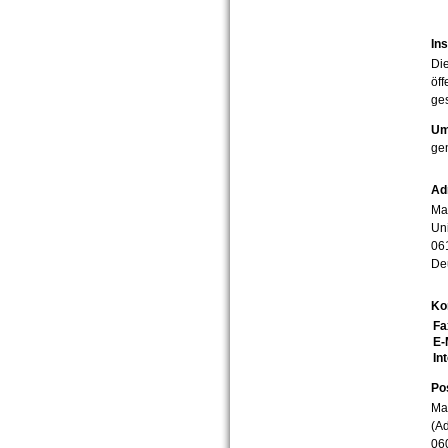
Ins
Die
öff
ges
Um
ge
Ad
Mar
Uni
06
De
Ko
Fa
E-
In
Po
Mar
(Ad
06