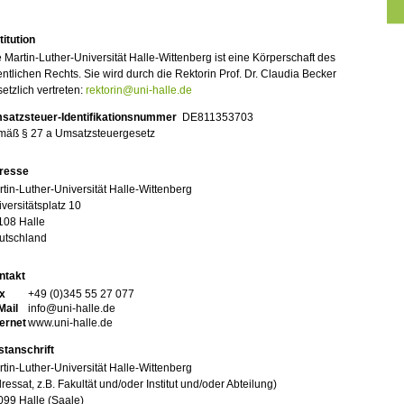
titution
 Martin-Luther-Universität Halle-Wittenberg ist eine Körperschaft des
entlichen Rechts. Sie wird durch die Rektorin Prof. Dr. Claudia Becker
etzlich vertreten:
rektorin@uni-halle.de
satzsteuer-Identifikationsnummer
DE811353703
mäß § 27 a Umsatzsteuergesetz
resse
tin-Luther-Universität Halle-Wittenberg
versitätsplatz 10
108 Halle
utschland
ntakt
x
+49 (0)345 55 27 077
Mail
info@uni-halle.de
ternet
www.uni-halle.de
stanschrift
tin-Luther-Universität Halle-Wittenberg
ressat, z.B. Fakultät und/oder Institut und/oder Abteilung)
099 Halle (Saale)