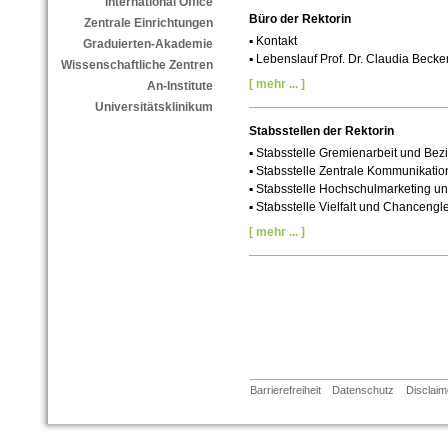
International Office
Büro der Rektorin
Zentrale Einrichtungen
▪ Kontakt
Graduierten-Akademie
▪ Lebenslauf Prof. Dr. Claudia Becke
Wissenschaftliche Zentren
[ mehr ... ]
An-Institute
Universitätsklinikum
Stabsstellen der Rektorin
▪ Stabsstelle Gremienarbeit und B
▪ Stabsstelle Zentrale Kommunikatio
▪ Stabsstelle Hochschulmarketing 
▪ Stabsstelle Vielfalt und Chancengl
[ mehr ... ]
Barrierefreiheit
Datenschutz
Disclaim