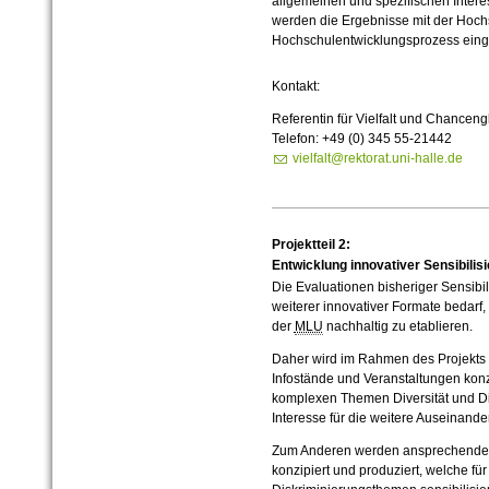
allgemeinen und spezifischen Inter
werden die Ergebnisse mit der Hochs
Hochschulentwicklungsprozess einge
Kontakt:
Referentin für Vielfalt und Chanceng
Telefon: +49 (0) 345 55-21442
vielfalt@rektorat.uni-halle.de
Projektteil 2:
Entwicklung innovativer Sensibili
Die Evaluationen bisheriger Sensib
weiterer innovativer Formate bedarf,
der
MLU
nachhaltig zu etablieren.
Daher wird im Rahmen des Projekts z
Infostände und Veranstaltungen konz
komplexen Themen Diversität und Di
Interesse für die weitere Auseinand
Zum Anderen werden ansprechende 
konzipiert und produziert, welche für