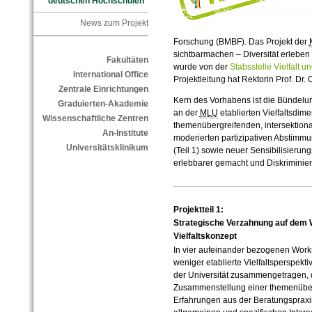
deutschen Hochschulen"
News zum Projekt
Forschung (BMBF).
Das Projekt der
sichtbarmachen – Diversität erleben
Fakultäten
wurde von der
Stabsstelle Vielfalt 
International Office
Projektleitung hat Rektorin Prof. Dr.
Zentrale Einrichtungen
Kern des Vorhabens ist die Bündelu
Graduierten-Akademie
an der
MLU
etablierten Vielfaltsdi
Wissenschaftliche Zentren
themenübergreifenden, intersektional
An-Institute
moderierten partizipativen Abstimmu
Universitätsklinikum
(Teil 1) sowie neuer Sensibilisierungsf
erlebbarer gemacht und Diskriminie
Projektteil 1:
Strategische Verzahnung auf dem 
Vielfaltskonzept
In vier aufeinander bezogenen Wor
weniger etablierte Vielfaltsperspek
der Universität zusammengetragen, d
Zusammenstellung einer themenüber
Erfahrungen aus der Beratungspraxi