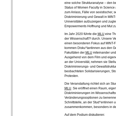
eine solche Strukturanalyse – den b
Status of Women Faculty in Science a
zum Anlass, Fälle von sexistischer, s
Diskriminierung und Gewalt in MIN
Universitäten aufzuzeigen und zugle
Empowerments Hoffnung und Mut z
Im Jahr 2020 führte die
MLU
eine Th
der Wissenschaft?! durch. Unsere Ver
einen besonderen Fokus auf MINT-Fä
kommen Disku*tantinnen aus den Gei
Fakultäten der
MLU
miteinander und
Ausgehend von dem Film und eigenen
an der Universität, nehmen sie Stell
Diskriminierungs- und Gewaltstruktu
beobachteten Solidarisierungen, St
Protesten.
Die Veranstaltung richtet sich an St
MLU
. Sie eröffnet einen Raum, eigen
Diskriminierungen im Wissenschaft
Veränderungssoptionen zu benennen.
Schnittstelle, an der Stud*entinnen 
zusammenkommen, besonders in de
Auf dem Podium diskutieren: