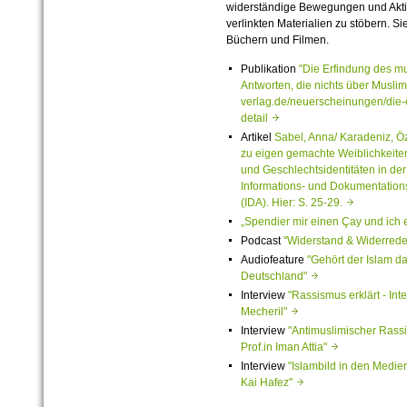
widerständige Bewegungen und Aktio
verlinkten Materialien zu stöbern. Sie
Büchern und Filmen.
Publikation
"Die Erfindung des m
Antworten, die nichts über Musli
verlag.de/neuerscheinungen/die
detail
Artikel
Sabel, Anna/ Karadeniz, Ö
zu eigen gemachte Weiblichkeiten.
und Geschlechtsidentitäten in der
Informations- und Dokumentationsz
(IDA). Hier: S. 25-29.
„Spendier mir einen Çay und ich 
Podcast
"Widerstand & Widerre
Audiofeature
"Gehört der Islam d
Deutschland"
Interview
"Rassismus erklärt - Int
Mecheril"
Interview
"Antimuslimischer Rassi
Prof.in Iman Attia"
Interview
"Islambild in den Medien
Kai Hafez"