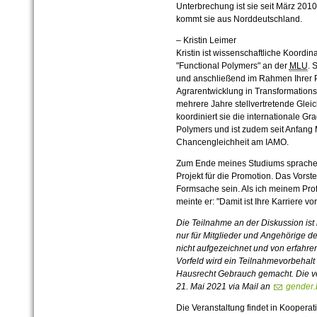
Unterbrechung ist sie seit März 201
kommt sie aus Norddeutschland.
– Kristin Leimer
Kristin ist wissenschaftliche Koordin
"Functional Polymers" an der
MLU
. 
und anschließend im Rahmen Ihrer Pr
Agrarentwicklung in Transformation
mehrere Jahre stellvertretende Glei
koordiniert sie die internationale 
Polymers und ist zudem seit Anfang 
Chancengleichheit am IAMO.
Zum Ende meines Studiums sprachen
Projekt für die Promotion. Das Vorst
Formsache sein. Als ich meinem Prof
meinte er: "Damit ist Ihre Karriere vor
Die Teilnahme an der Diskussion is
nur für Mitglieder und Angehörige d
nicht aufgezeichnet und von erfahre
Vorfeld wird ein Teilnahmevorbehal
Hausrecht Gebrauch gemacht. Die ve
21. Mai 2021 via Mail an
gender.
Die Veranstaltung findet in Kooperat