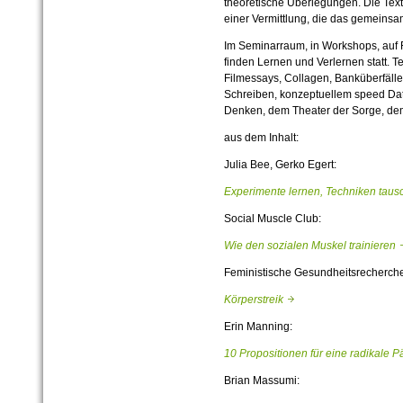
theoretische Überlegungen. Die Text
einer Vermittlung, die das gemeinsa
Im Seminarraum, in Workshops, auf Fe
finden Lernen und Verlernen statt. T
Filmessays, Collagen, Banküberfällen
Schreiben, konzeptuellem speed Dat
Denken, dem Theater der Sorge, dem
aus dem Inhalt:
Julia Bee, Gerko Egert:
Experimente lernen, Techniken ta
Social Muscle Club:
Wie den sozialen Muskel trainiere
Feministische Gesundheitsrecherche
Körperstreik
Erin Manning:
10 Propositionen für eine radikale
Brian Massumi: