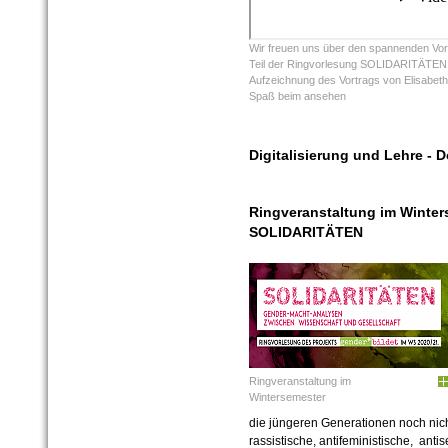
Wir freuen uns über den spannenden Vor
Teil der Ringvorlesung SOLIDARITÄTEN. 
Aufzeichnung des Vortrags von Elisabeth 
Spaß beim ansehen
Digitalisierung und Lehre - 
Ringveranstaltung im Winter
SOLIDARITÄTEN
Ringveranstaltung im
Wintersemester
die jüngeren Generationen noch nich
rassistische, antifeministische, ant