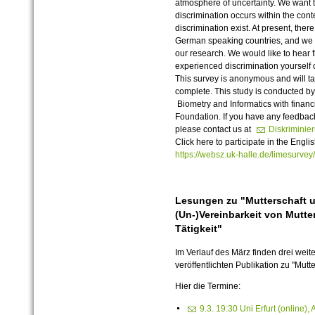
atmosphere of uncertainty. We want t
discrimination occurs within the conte
discrimination exist. At present, there
German speaking countries, and we i
our research. We would like to hear
experienced discrimination yourself o
This survey is anonymous and will t
complete. This study is conducted by 
Biometry and Informatics with finan
Foundation. If you have any feedback
please contact us at
Diskriminie
Click here to participate in the Englis
https://websz.uk-halle.de/limesurv
Lesungen zu "Mutterschaft u
(Un-)Vereinbarkeit von Mutte
Tätigkeit"
Im Verlauf des März finden drei weit
veröffentlichten Publikation zu "Mutt
Hier die Termine:
9.3. 19:30 Uni Erfurt (online)