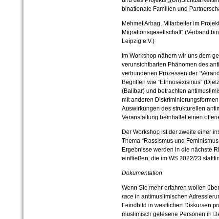
und des Projekts „(Un)Sichtbarkeiten
binationale Familien und Partnerscha
Mehmet Arbag, Mitarbeiter im Projekt
Migrationsgesellschaft“
(Verband bin
Leipzig e.V.)
Im Workshop nähern wir uns dem ges
verunsichtbarten Phänomen des ant
verbundenen Prozessen der “Verande
Begriffen wie “Ethnosexismus” (Die
(Balibar) und betrachten antimuslim
mit anderen Diskriminierungsformen
Auswirkungen des strukturellen ant
Veranstaltung beinhaltet einen offene
Der Workshop ist der zweite einer i
Thema “Rassismus und Feminismus w
Ergebnisse werden in die nächste R
einfließen, die im WS 2022/23 stattfi
Dokumentation
Wenn Sie mehr erfahren wollen übe
race
in antimuslimischen Adressierun
Feindbild in westlichen Diskursen pr
muslimisch gelesene Personen in D