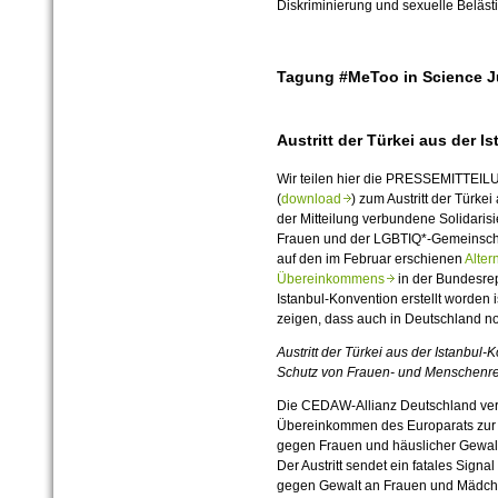
Diskriminierung und sexuelle Beläst
Tagung #MeToo in Science Ju
Austritt der Türkei aus der 
Wir teilen hier die PRESSEMITTEI
(
download
) zum Austritt der Türke
der Mitteilung verbundene Solidaris
Frauen und der LGBTIQ*-Gemeinscha
auf den im Februar erschienen
Alter
Übereinkommens
in der Bundesre
Istanbul-Konvention erstellt worden 
zeigen, dass auch in Deutschland noch
Austritt der Türkei aus der Istanbul-
K
Schutz von Frauen- und Menschenrec
Die CEDAW-Allianz Deutschland verur
Übereinkommen des Europarats zur
gegen Frauen und häuslicher Gewalt
Der Austritt sendet ein fatales Sig
gegen Gewalt an Frauen und Mädch