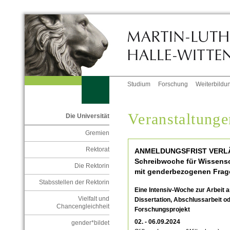
Studium
Forschung
Weiterbildu
Veranstaltunge
Die Universität
Gremien
Rektorat
ANMELDUNGSFRIST VERLÄ
Schreibwoche für Wissensc
Die Rektorin
mit genderbezogenen Frag
Stabsstellen der Rektorin
Eine Intensiv-Woche zur Arbeit a
Vielfalt und
Dissertation, Abschlussarbeit o
Chancengleichheit
Forschungsprojekt
02. - 06.09.2024
gender*bildet