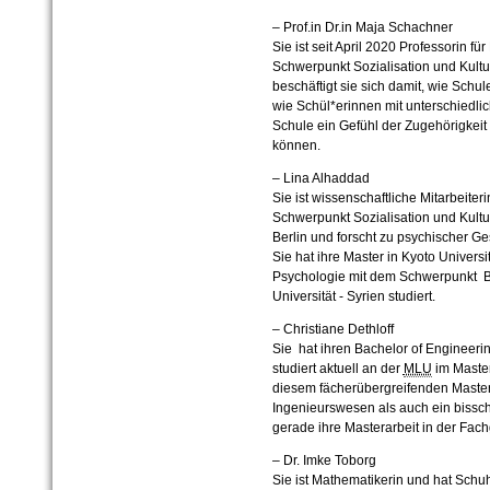
– Prof.in Dr.in Maja Schachner
Sie ist seit April 2020 Professorin 
Schwerpunkt Sozialisation und Kultu
beschäftigt sie sich damit, wie Schul
wie Schül*erinnen mit unterschiedlic
Schule ein Gefühl der Zugehörigkeit e
können.
– Lina Alhaddad
Sie ist wissenschaftliche Mitarbeite
Schwerpunkt Sozialisation und Kultu
Berlin und forscht zu psychischer G
Sie hat ihre Master in Kyoto Universi
Psychologie mit dem Schwerpunkt 
Universität - Syrien studiert.
– Christiane Dethloff
Sie hat ihren Bachelor of Engineeri
studiert aktuell an der
MLU
im Master
diesem fächerübergreifenden Master
Ingenieurswesen als auch ein bissche
gerade ihre Masterarbeit in der Fach
– Dr. Imke Toborg
Sie ist Mathematikerin und hat Schuh