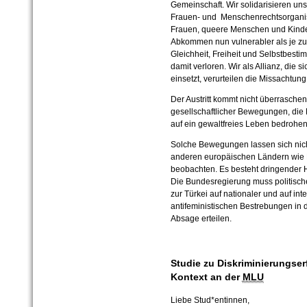
Gemeinschaft. Wir solidarisieren un
Frauen- und Menschenrechtsorganis
Frauen, queere Menschen und Kinder
Abkommen nun vulnerabler als je zu
Gleichheit, Freiheit und Selbstbes
damit verloren. Wir als Allianz, die
einsetzt, verurteilen die Missachtu
Der Austritt kommt nicht überraschend
gesellschaftlicher Bewegungen, die
auf ein gewaltfreies Leben bedrohen
Solche Bewegungen lassen sich nicht
anderen europäischen Ländern wie 
beobachten. Es besteht dringender 
Die Bundesregierung muss politisc
zur Türkei auf nationaler und auf in
antifeministischen Bestrebungen in d
Absage erteilen.
Studie zu Diskriminierungser
Kontext an der
MLU
Liebe Stud*entinnen,