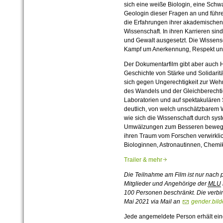
sich eine weiße Biologin, eine Sch
Geologin dieser Fragen an und führ
die Erfahrungen ihrer akademischen
Wissenschaft. In ihren Karrieren sin
und Gewalt ausgesetzt. Die Wissens
Kampf um Anerkennung, Respekt und
Der Dokumentarfilm gibt aber auch H
Geschichte von Stärke und Solidaritä
sich gegen Ungerechtigkeit zur Wehr
des Wandels und der Gleichberechtigu
Laboratorien und auf spektakulären 
deutlich, von welch unschätzbarem W
wie sich die Wissenschaft durch syst
Umwälzungen zum Besseren bewegen 
ihren Traum vom Forschen verwirklic
Biologinnen, Astronautinnen, Chemi
Trailer & mehr
Die Teilnahme am Film ist nur nach 
Mitglieder und Angehörige der
MLU
100 Personen beschränkt. Die verbin
Mai 2021 via Mail an
gender.bild
Jede angemeldete Person erhält eine