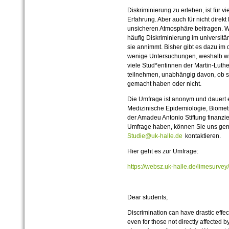
Diskriminierung zu erleben, ist für 
Erfahrung. Aber auch für nicht direkt
unsicheren Atmosphäre beitragen. W
häufig Diskriminierung im universitä
sie annimmt. Bisher gibt es dazu i
wenige Untersuchungen, weshalb wi
viele Stud*entinnen der Martin-Luthe
teilnehmen, unabhängig davon, ob s
gemacht haben oder nicht.
Die Umfrage ist anonym und dauert et
Medizinische Epidemiologie, Biometr
der Amadeu Antonio Stiftung finanzi
Umfrage haben, können Sie uns ger
Studie@uk-halle.de
kontaktieren.
Hier geht es zur Umfrage:
https://websz.uk-halle.de/limesurv
Dear students,
Discrimination can have drastic effec
even for those not directly affected b