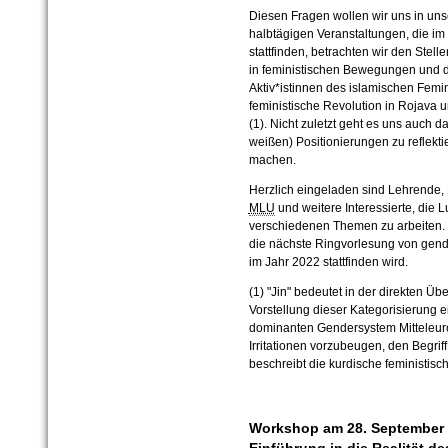
Diesen Fragen wollen wir uns in uns
halbtägigen Veranstaltungen, die i
stattfinden, betrachten wir den Ste
in feministischen Bewegungen und di
Aktiv*istinnen des islamischen Femi
feministische Revolution in Rojava 
(1). Nicht zuletzt geht es uns auch 
weißen) Positionierungen zu reflekti
machen.
Herzlich eingeladen sind Lehrende, 
MLU
und weitere Interessierte, die 
verschiedenen Themen zu arbeiten. 
die nächste Ringvorlesung von gender
im Jahr 2022 stattfinden wird.
(1) "Jin" bedeutet in der direkten Übe
Vorstellung dieser Kategorisierung e
dominanten Gendersystem Mitteleur
Irritationen vorzubeugen, den Begrif
beschreibt die kurdische feministis
Workshop am 28. September 2