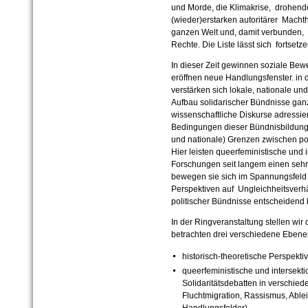
und Morde, die Klimakrise, drohend
(wieder)erstarken autoritärer Macht
ganzen Welt und, damit verbunden, 
Rechte. Die Liste lässt sich fortsetze
In dieser Zeit gewinnen soziale B
eröffnen neue Handlungsfenster. in 
verstärken sich lokale, nationale u
Aufbau solidarischer Bündnisse ganz
wissenschaftliche Diskurse adressier
Bedingungen dieser Bündnisbildung
und nationale) Grenzen zwischen pol
Hier leisten queerfeministische und
Forschungen seit langem einen sehr
bewegen sie sich im Spannungsfeld v
Perspektiven auf Ungleichheitsverhäl
politischer Bündnisse entscheidend 
In der Ringveranstaltung stellen wir
betrachten drei verschiedene Ebene
historisch-theoretische Perspekti
queerfeministische und intersekti
Solidaritätsdebatten in verschie
Fluchtmigration, Rassismus, Ablei
Handlungsfelder)