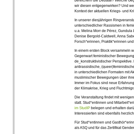
bereichern die Debatte? Welche G
wir diesen entgegenwirken? Und wel
Kontext der aktuellen Kriegs- und K
In unserer diesjährigen Ringveranst
unterschiedlicher Rassismen in fem
u.a. Melina Morr de Pérez, Gundula L
Denise Bergold-Caldwell, Anna Sabe
Forsch*erinnen, Praktik*erinnen und 
In einem ersten Block versammeln w
Gegenwart feministischer Bewegunge
de_konstruktivistischer Perspektive. 
antirassistische, (queer)feministisch
in unterschiedlichen Formaten mit Ak
muslimischer Bewegungen über ihre 
Immer im Fokus sind neue Erfahrunge
der Klimakrise, Krieg und Fluchtmigr
Die Veranstaltung findet mit wenig
statt. Stud*entinnen und Mitarbeit*e
im StudIP
belegen und erhalten darü
Interessierten sind ebenfalls herzli
Für Stud*entinnen und Gasthör*erin
als ASQ und für das Zertifikat Gende