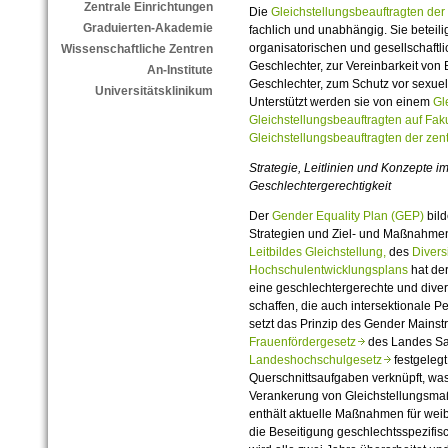
Zentrale Einrichtungen
Die
Gleichstellungsbeauftragten der 
Graduierten-Akademie
fachlich und unabhängig. Sie beteili
organisatorischen und gesellschaft
Wissenschaftliche Zentren
Geschlechter, zur Vereinbarkeit von B
An-Institute
Geschlechter, zum Schutz vor sexuell
Universitätsklinikum
Unterstützt werden sie von einem
Gl
Gleichstellungsbeauftragten auf Fak
Gleichstellungsbeauftragten der zen
Strategie, Leitlinien und Konzepte 
Geschlechtergerechtigkeit
Der
Gender Equality Plan
(GEP)
bil
Strategien und Ziel- und Maßnahmen
Leitbildes Gleichstellung
,
des
Divers
Hochschulentwicklungsplans
hat der
eine geschlechtergerechte und diver
schaffen, die auch intersektionale Pe
setzt das Prinzip des Gender Mainst
Frauenfördergesetz
des Landes Sa
Landeshochschulgesetz
festgelegt 
Querschnittsaufgaben verknüpft, wa
Verankerung von Gleichstellungsma
enthält aktuelle Maßnahmen für weibl
die Beseitigung geschlechtsspezifis