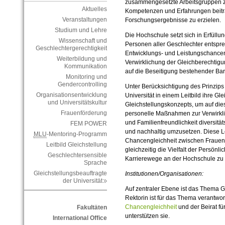
zusammengesetzte Arbeitsgruppen zur
Aktuelles
Kompetenzen und Erfahrungen beitr
Veranstaltungen
Forschungsergebnisse zu erzielen.
Studium und Lehre
Die Hochschule setzt sich in Erfüllun
Wissenschaft und
Personen aller Geschlechter entsprec
Geschlechtergerechtigkeit
Entwicklungs- und Leistungschancen 
Weiterbildung und
Verwirklichung der Gleichberechtig
Kommunikation
auf die Beseitigung bestehender Barr
Monitoring und
Gendercontrolling
Unter Berücksichtigung des Prinzips
Organisationsentwicklung
Universität in einem Leitbild ihre G
und Universitätskultur
Gleichstellungskonzepts, um auf die
Frauenförderung
personelle Maßnahmen zur Verwirkli
und Familienfreundlichkeit diversität
FEM POWER
und nachhaltig umzusetzen. Diese Lei
MLU
-Mentoring-Programm
Chancengleichheit zwischen Frauen
Leitbild Gleichstellung
gleichzeitig die Vielfalt der Persön
Geschlechtersensible
Karrierewege an der Hochschule zu 
Sprache
Gleichstellungsbeauftragte
Institutionen/Organisationen:
der Universität
Auf zentraler Ebene ist das Thema Gl
Rektorin ist für das Thema verantwor
Chancengleichheit
und der Beirat fü
Fakultäten
unterstützen sie.
International Office